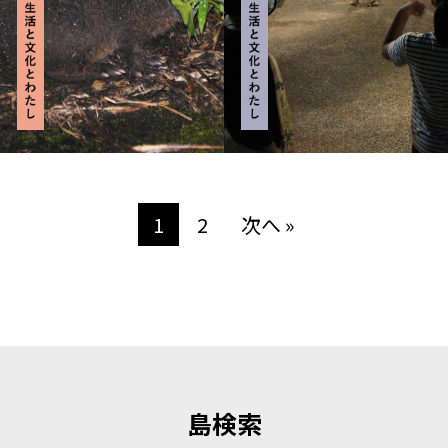
1
2
次へ »
島検索