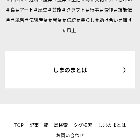
＃食
＃アート
＃歴史
＃芸能
＃クラフト
＃行事
＃信仰
＃技能伝
承
＃風習
＃伝統産業
＃農業
＃伝統
＃暮らし
＃助け合い
＃醸す
＃風土
しまのまとは
TOP
記事一覧
島検索
タグ検索
しまのまとは
お問い合わせ