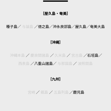
［屋久島・奄美］
種子島
／
与論島
／
徳之島
／
沖永良部島
／
屋久島
／
奄美大島
［沖縄］
沖縄本島
／
慶良間諸島
／
久米島
／
宮古島
／
石垣島
／
西表島
／
八重山諸島
／
与那国島
／
波照間島
［九州］
宮崎
／
甑島
／
五島列島
／
鹿児島