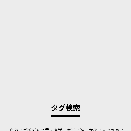
タグ検索
＃自然
＃ご近所
＃産業
＃漁業
＃生活
＃海
＃文化
＃人づきあい