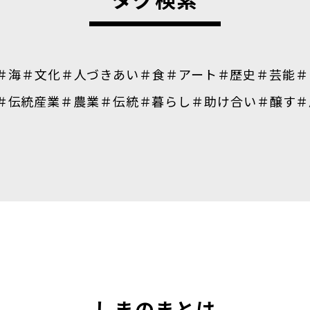
＃海
＃文化
＃人づきあい
＃食
＃アート
＃歴史
＃芸能
＃
＃伝統産業
＃農業
＃伝統
＃暮らし
＃助け合い
＃醸す
＃
しまのまとは