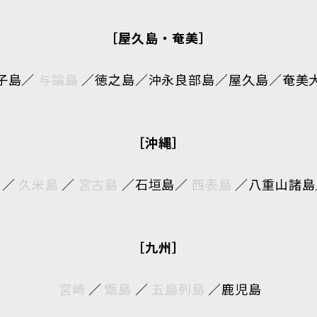
［屋久島・奄美］
子島
／
与論島
／
徳之島
／
沖永良部島
／
屋久島
／
奄美
［沖縄］
／
久米島
／
宮古島
／
石垣島
／
西表島
／
八重山諸島
［九州］
宮崎
／
甑島
／
五島列島
／
鹿児島