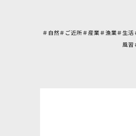
＃自然
＃ご近所
＃産業
＃漁業
＃生活
風習