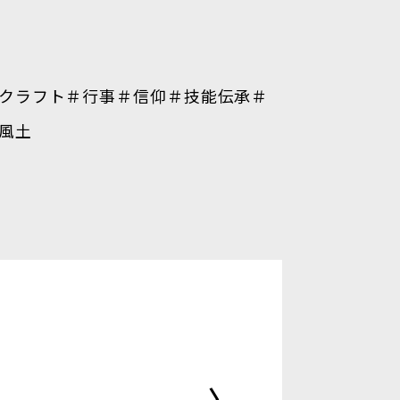
クラフト
＃行事
＃信仰
＃技能伝承
＃
風土