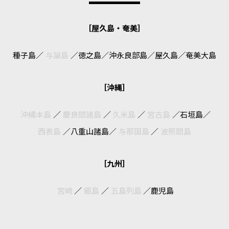
［屋久島・奄美］
種子島
／
与論島
／
徳之島
／
沖永良部島
／
屋久島
／
奄美大島
［沖縄］
沖縄本島
／
慶良間諸島
／
久米島
／
宮古島
／
石垣島
／
西表島
／
八重山諸島
／
与那国島
／
波照間島
［九州］
宮崎
／
甑島
／
五島列島
／
鹿児島