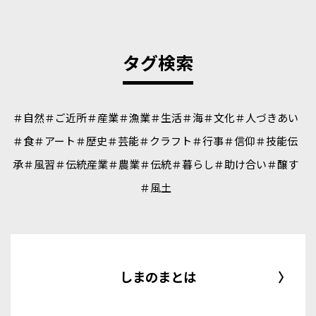
タグ検索
＃自然
＃ご近所
＃産業
＃漁業
＃生活
＃海
＃文化
＃人づきあい
＃食
＃アート
＃歴史
＃芸能
＃クラフト
＃行事
＃信仰
＃技能伝
承
＃風習
＃伝統産業
＃農業
＃伝統
＃暮らし
＃助け合い
＃醸す
＃風土
しまのまとは