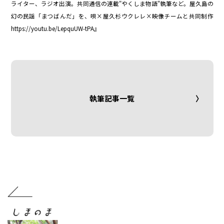
ライター、ラジオ出演。共同通信の連載"やくしま物語"執筆など。屋久島の
幻の民謡「まつばんだ」を、唄×屋久杉ウクレレ×映像チームと共同制作
https://youtu.be/LepquUW-tPA』
執筆記事一覧