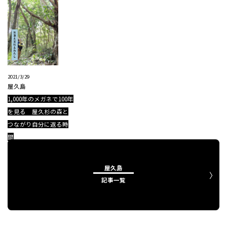
2021/3/29
屋久島
1,000年のメガネで100年
を見る 屋久杉の森と
つながり自分に返る時
間
屋久島
記事一覧