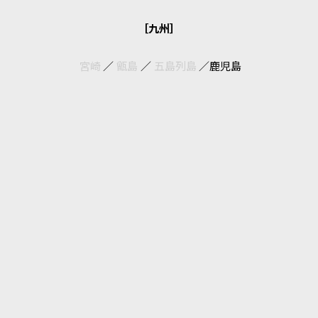
［九州］
宮崎
／
甑島
／
五島列島
／
鹿児島