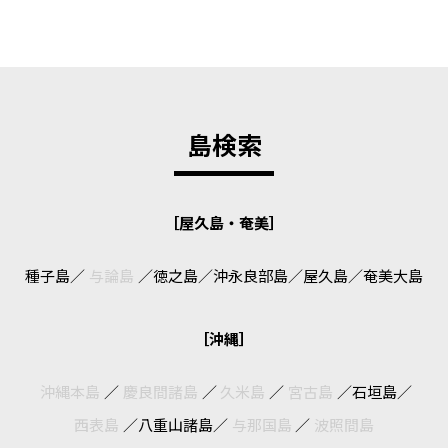
島検索
［屋久島・奄美］
種子島
／
与論島
／
徳之島
／
沖永良部島
／
屋久島
／
奄美大島
［沖縄］
沖縄本島
／
慶良間諸島
／
久米島
／
宮古島
／
石垣島
／
西表島
／
八重山諸島
／
与那国島
／
波照間島