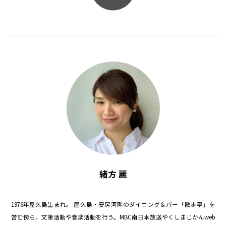
緒方 麗
1976年屋久島生まれ。 屋久島・安房河畔のダイニング＆バー「散歩亭」を
営む傍ら、文筆活動や音楽活動を行う。MBC南日本放送やくしまじかんweb