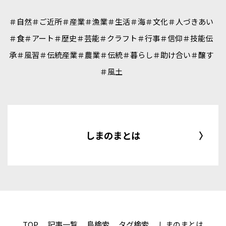
＃自然
＃ご近所
＃産業
＃漁業
＃生活
＃海
＃文化
＃人づきあい
＃食
＃アート
＃歴史
＃芸能
＃クラフト
＃行事
＃信仰
＃技能伝
承
＃風習
＃伝統産業
＃農業
＃伝統
＃暮らし
＃助け合い
＃醸す
＃風土
しまのまとは
TOP
記事一覧
島検索
タグ検索
しまのまとは