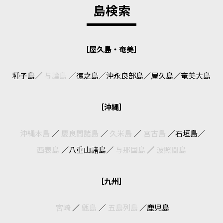
島検索
［屋久島・奄美］
種子島
／
与論島
／
徳之島
／
沖永良部島
／
屋久島
／
奄美大島
［沖縄］
沖縄本島
／
慶良間諸島
／
久米島
／
宮古島
／
石垣島
／
西表島
／
八重山諸島
／
与那国島
／
波照間島
［九州］
宮崎
／
甑島
／
五島列島
／
鹿児島