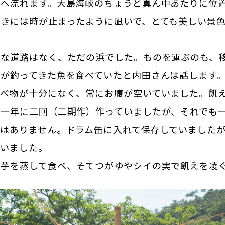
海へ流れます。大島海峡のちょうど真ん中あたりに位
ときには時が止まったように凪いで、とても美しい景
うな道路はなく、ただの浜でした。ものを運ぶのも、
親が釣ってきた魚を食べていたと内田さんは話します
食べ物が十分になく、常にお腹が空いていました。飢
は一年に二回（二期作）作っていましたが、それでも
穫はありません。ドラム缶に入れて保存していました
ていました。
ば芋を蒸して食べ、そてつがゆやシイの実で飢えを凌