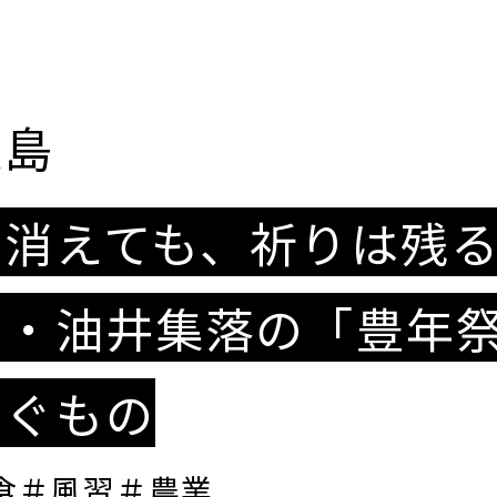
大島
は消えても、祈りは残
島・油井集落の「豊年
繋ぐもの
食＃風習＃農業