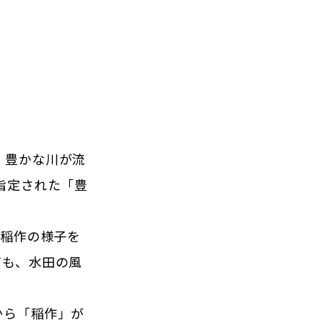
、豊かな川が流
指定された「豊
、稲作の様子を
ても、水田の風
から「稲作」が