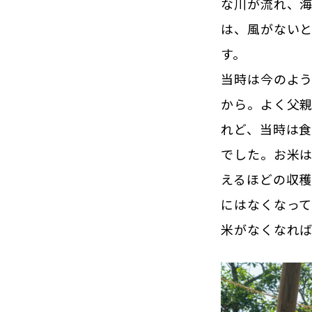
な川が流れ、
は、風がない
す。
当時は今のよ
から。よく父
れど、当時は
でした。お米
えるほどの収
にはなくなっ
米がなくなれ