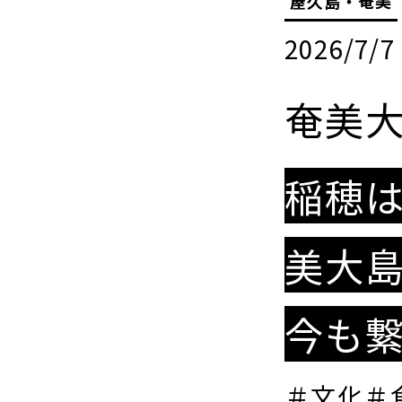
屋久島・奄美
2026/7/7
奄美
稲穂
美大
今も
＃文化＃