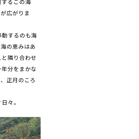
置するこの海
色が広がりま
移動するのも海
。海の恵みはあ
えと隣り合わせ
一年分をまかな
が、正月のころ
ぐ日々。